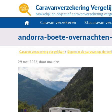
Caravanverzekering Vergeli
Makkelijk en objectief caravanverzekering verge
Caravan verzekeren
Stacaravan ve
andorra-boete-overnachten
Caravan verzekering vergelijken
»
Slapen in de caravan op de ver
29 mei 2026, door maurice