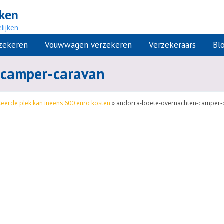
jken
lijken
rzekeren
Vouwwagen verzekeren
Verzekeraars
Bl
-camper-caravan
keerde plek kan ineens 600 euro kosten
»
andorra-boete-overnachten-camper-