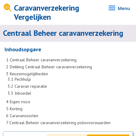
Caravanverzekering
Menu
Vergelijken
Centraal Beheer caravanverzekering
Inhoudsopgave
1
Centraal Beheer caravanverzekering
2
Dekking Centraal Beheer caravanverzekering
3
Keuzemogelijkheden
3.1
Pechhulp
3.2
Caravan reparatie
3.3
Inboedel
4
Eigen risico
5
Korting
6
Caravansoorten
7
Centraal Beheer caravanverzekering polisvoorwaarden