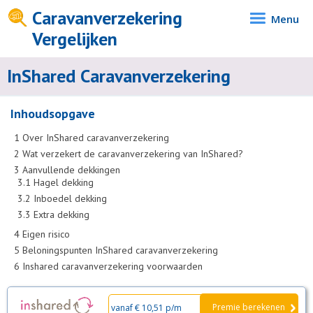
Caravanverzekering
Menu
Vergelijken
InShared Caravanverzekering
Inhoudsopgave
1
Over InShared caravanverzekering
2
Wat verzekert de caravanverzekering van InShared?
3
Aanvullende dekkingen
3.1
Hagel dekking
3.2
Inboedel dekking
3.3
Extra dekking
4
Eigen risico
5
Beloningspunten InShared caravanverzekering
6
Inshared caravanverzekering voorwaarden
Premie berekenen
vanaf € 10,51 p/m