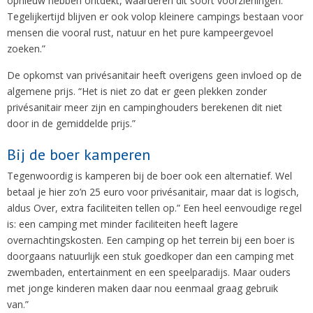
opnieuw hebben ontdekt, waarderen dit soort voorzieningen.
Tegelijkertijd blijven er ook volop kleinere campings bestaan voor
mensen die vooral rust, natuur en het pure kampeergevoel
zoeken.”
De opkomst van privésanitair heeft overigens geen invloed op de
algemene prijs. “Het is niet zo dat er geen plekken zonder
privésanitair meer zijn en campinghouders berekenen dit niet
door in de gemiddelde prijs.”
Bij de boer kamperen
Tegenwoordig is kamperen bij de boer ook een alternatief. Wel
betaal je hier zo’n 25 euro voor privésanitair, maar dat is logisch,
aldus Over, extra faciliteiten tellen op.” Een heel eenvoudige regel
is: een camping met minder faciliteiten heeft lagere
overnachtingskosten. Een camping op het terrein bij een boer is
doorgaans natuurlijk een stuk goedkoper dan een camping met
zwembaden, entertainment en een speelparadijs. Maar ouders
met jonge kinderen maken daar nou eenmaal graag gebruik
van.”