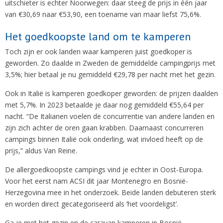
uitschieter is echter Noorwegen: daar steeg de prijs in één jaar
van €30,69 naar €53,90, een toename van maar liefst 75,6%.
Het goedkoopste land om te kamperen
Toch zijn er ook landen waar kamperen juist goedkoper is
geworden. Zo daalde in Zweden de gemiddelde campingprijs met
3,5%; hier betaal je nu gemiddeld €29,78 per nacht met het gezin.
Ook in Italië is kamperen goedkoper geworden: de prijzen daalden
met 5,7%. In 2023 betaalde je daar nog gemiddeld €55,64 per
nacht. “De Italianen voelen de concurrentie van andere landen en
zijn zich achter de oren gaan krabben. Daarnaast concurreren
campings binnen Italië ook onderling, wat invloed heeft op de
prijs,” aldus Van Reine.
De allergoedkoopste campings vind je echter in Oost-Europa.
Voor het eerst nam ACSI dit jaar Montenegro en Bosnië-
Herzegovina mee in het onderzoek. Beide landen debuteren sterk
en worden direct gecategoriseerd als ‘het voordeligst’.
Ga je met het gezin en de caravan kamperen in Bosnië-