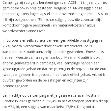
Campings zijn volgens berekeningen van ACSI in één jaar tijd met
gemiddeld 5% in prijs gestegen. Volgens de ANWB liggen deze
percentages iets lager; zij stellen dat overnachtingen met 1,5% tot
4% zijn toegenomen. “Een lichte stijging dus, die voornamelijk
komt door hogere personeels- en materiaalkosten,” aldus
woordvoerder Sanne Over.
In Europa is er zelfs sprake van een gemiddelde prijsstijging van
7,7%, vooral veroorzaakt door enkele uitschieters. Zo is
kamperen in Kroatië aanzienlijk duurder geworden. “Enerzijds is
het een kwestie van vraag en aanbod. Maar in Kroatië is ook
enorm geïnvesteerd in campings, veel campings hebben een
grote upgrade gehad en dat zie je terug in de prijzen. Dat de euro
twee jaar geleden is ingevoerd, heeft ook effect gehad. Arbeid is
duurder geworden en de belastingen en accijnzen zijn
omhooggegaan.”
Een nachtje op de camping met je gezin en caravan kostte in
Kroatië in 2023 gemiddeld €50,49. In het afgelopen jaar liep dit op
tot €74,46, een stijging van maar liefst 47,5%. De grootste