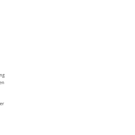
ing
en
er