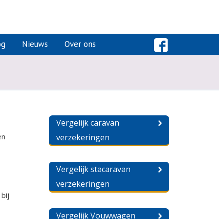
og
Nieuws
Over ons
Vergelijk caravan
en
verzekeringen
Vergelijk stacaravan
verzekeringen
bij
Vergelijk Vouwwagen