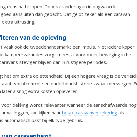
og eens na te lopen. Door veranderingen in dagwaarde,
goed aansluiten dan gedacht. Dat geldt zeker als een caravan
 extra uitrusting.
teren van de opleving
ijgt vaak ook de tweedehandsmarkt een impuls. Niet iedere koper
e in kampeervakanties zorgt meestal voor meer beweging in het
aravans steviger blijven dan in rustigere periodes.
t het om extra oplettendheid. Bij een hogere vraag is de verleid
che staat, vochtcontrole en onderhoudshistorie zwaar meewegen. E
an later alsnog extra kosten opleveren.
euze voor dekking wordt relevanter wanneer de aanschafwaarde hog
ar wil leggen, kan kijken naar
beste caravanverzekering
als
is automatisch past bij elk type gebruik.
 van caravanbezit