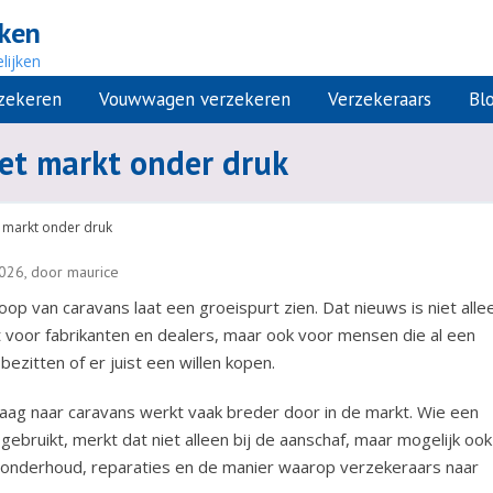
jken
lijken
rzekeren
Vouwwagen verzekeren
Verzekeraars
Bl
et markt onder druk
 markt onder druk
026, door maurice
op van caravans laat een groeispurt zien. Dat nieuws is niet alle
t voor fabrikanten en dealers, maar ook voor mensen die al een
bezitten of er juist een willen kopen.
aag naar caravans werkt vaak breder door in de markt. Wie een
gebruikt, merkt dat niet alleen bij de aanschaf, maar mogelijk ook 
g, onderhoud, reparaties en de manier waarop verzekeraars naar