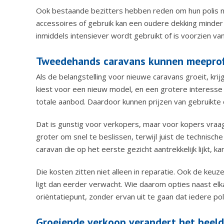
Ook bestaande bezitters hebben reden om hun polis n
accessoires of gebruik kan een oudere dekking minder 
inmiddels intensiever wordt gebruikt of is voorzien van
Tweedehands caravans kunnen meeprofi
Als de belangstelling voor nieuwe caravans groeit, kr
kiest voor een nieuw model, en een grotere interess
totale aanbod. Daardoor kunnen prijzen van gebruikte c
Dat is gunstig voor verkopers, maar voor kopers vraag
groter om snel te beslissen, terwijl juist de technis
caravan die op het eerste gezicht aantrekkelijk lijkt, k
Die kosten zitten niet alleen in reparatie. Ook de k
ligt dan eerder verwacht. Wie daarom opties naast elka
oriëntatiepunt, zonder ervan uit te gaan dat iedere pol
Groeiende verkoop verandert het beeld