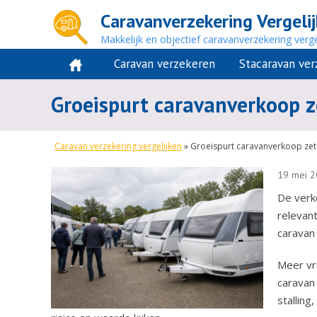
Caravanverzekering Vergeli
Makkelijk en objectief caravanverzekering verge
Caravan verzekeren
Stacaravan ve
Groeispurt caravanverkoop z
Caravan verzekering vergelijken
»
Groeispurt caravanverkoop zet
19 mei 2
De verko
relevan
caravan 
Meer vr
caravan 
stallin