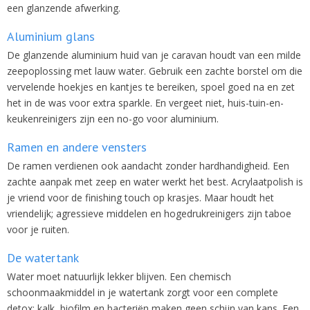
een glanzende afwerking.
Aluminium glans
De glanzende aluminium huid van je caravan houdt van een milde
zeepoplossing met lauw water. Gebruik een zachte borstel om die
vervelende hoekjes en kantjes te bereiken, spoel goed na en zet
het in de was voor extra sparkle. En vergeet niet, huis-tuin-en-
keukenreinigers zijn een no-go voor aluminium.
Ramen en andere vensters
De ramen verdienen ook aandacht zonder hardhandigheid. Een
zachte aanpak met zeep en water werkt het best. Acrylaatpolish is
je vriend voor de finishing touch op krasjes. Maar houdt het
vriendelijk; agressieve middelen en hogedrukreinigers zijn taboe
voor je ruiten.
De watertank
Water moet natuurlijk lekker blijven. Een chemisch
schoonmaakmiddel in je watertank zorgt voor een complete
detox: kalk, biofilm en bacteriën maken geen schijn van kans. Een