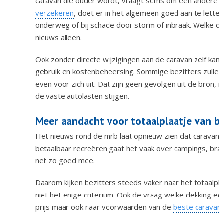
caravan die ouder wordt, vraagt soms om een andere 
verzekeren
, doet er in het algemeen goed aan te lette
onderweg of bij schade door storm of inbraak. Welke dek
nieuws alleen.
Ook zonder directe wijzigingen aan de caravan zelf k
gebruik en kostenbeheersing. Sommige bezitters zull
even voor zich uit. Dat zijn geen gevolgen uit de bro
de vaste autolasten stijgen.
Meer aandacht voor totaalplaatje van b
Het nieuws rond de mrb laat opnieuw zien dat caravanb
betaalbaar recreëren gaat het vaak over campings, br
net zo goed mee.
Daarom kijken bezitters steeds vaker naar het totaalpl
niet het enige criterium. Ook de vraag welke dekking echt
prijs maar ook naar voorwaarden van de
beste carava