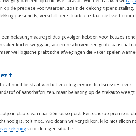
afweging dan een bijna nieuwe caravan. Wie een caravan wil
cara
n op de precieze voorwaarden, zoals de dekking tijdens stalling,
king passend is, verschilt per situatie en staat niet vast door d
an een belastingmaatregel dus gevolgen hebben voor keuzes rond
en vaker korter weggaan, anderen schuiven een grote aanschaf n
n, maar wel logische praktische afwegingen die vaker spelen wanne
ezit
ezit nooit losstaat van het voertuig ervoor. In discussies over
andstof of aanschafprijzen, maar belasting op de trekauto weegt
aatje in plaats van naar één losse post. Een scherpe premie is d
 nodig is, telt mee. Wie daarin wil vergelijken, kijkt niet alleen n
nverzekering
voor de eigen situatie.