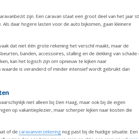
aravanbezit zijn. Een caravan staat een groot deel van het jaar sti
 Als daar hogere lasten voor de auto bijkomen, gaan kleinere
vaak dat niet één grote rekening het verschil maakt, maar de
urten, banden, accessoires, stalling en de dekking van schade 
ijken, kan het logisch zijn om opnieuw te kijken naar
in waarde is veranderd of minder intensief wordt gebruikt dan
ten
aarschijnlijk niet alleen bij Den Haag, maar ook bij de eigen
nigen op vakantieplezier, maar scherper kijken naar kosten die
aat of de
caravanverzekering
nog past bij de huidige situatie. Een