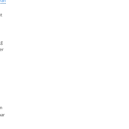
van
it
og
er
an
aar