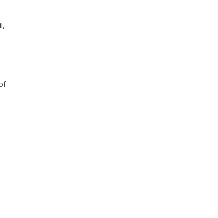
l,
of