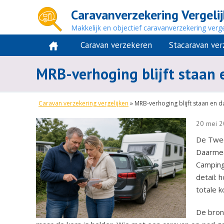
Caravanverzekering Vergeli
Makkelijk en objectief caravanverzekering verge
Caravan verzekeren
Stacaravan ve
MRB-verhoging blijft staan 
Caravan verzekering vergelijken
»
MRB-verhoging blijft staan en d
20 mei 2
De Twee
Daarmee
Campingt
detail:
totale 
De bron