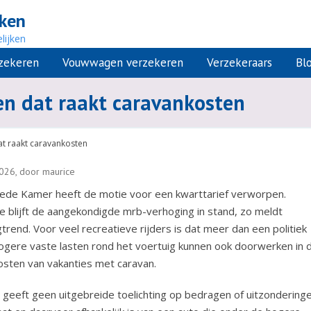
jken
lijken
rzekeren
Vouwwagen verzekeren
Verzekeraars
Bl
en dat raakt caravankosten
at raakt caravankosten
026, door maurice
de Kamer heeft de motie voor een kwarttarief verworpen.
 blijft de aangekondigde mrb-verhoging in stand, zo meldt
rend. Voor veel recreatieve rijders is dat meer dan een politiek
 hogere vaste lasten rond het voertuig kunnen ook doorwerken in 
kosten van vakanties met caravan.
 geeft geen uitgebreide toelichting op bedragen of uitzonderinge