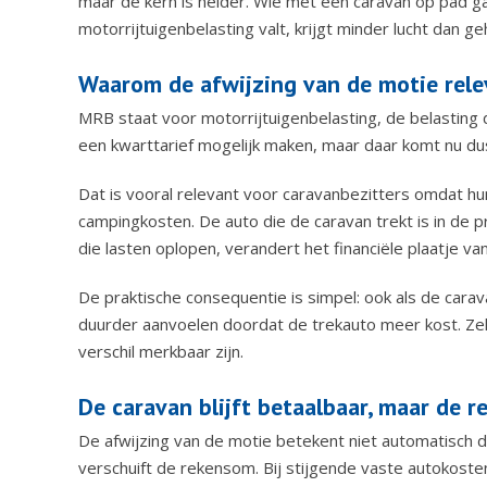
maar de kern is helder. Wie met een caravan op pad ga
motorrijtuigenbelasting valt, krijgt minder lucht dan g
Waarom de afwijzing van de motie rele
MRB staat voor motorrijtuigenbelasting, de belasting
een kwarttarief mogelijk maken, maar daar komt nu du
Dat is vooral relevant voor caravanbezitters omdat hun
campingkosten. De auto die de caravan trekt is in de pr
die lasten oplopen, verandert het financiële plaatje v
De praktische consequentie is simpel: ook als de carava
duurder aanvoelen doordat de trekauto meer kost. Zek
verschil merkbaar zijn.
De caravan blijft betaalbaar, maar de 
De afwijzing van de motie betekent niet automatisch
verschuift de rekensom. Bij stijgende vaste autokosten