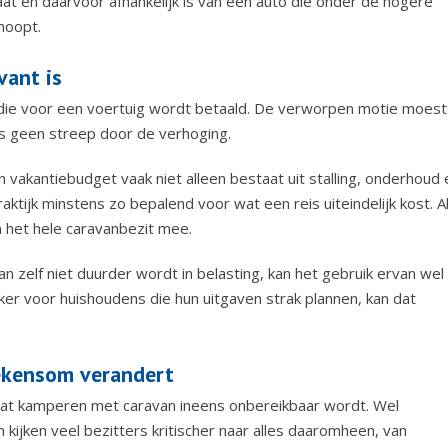
at en daarvoor afhankelijk is van een auto die onder de hogere
ehoopt.
vant is
 die voor een voertuig wordt betaald. De verworpen motie moest
s geen streep door de verhoging.
 vakantiebudget vaak niet alleen bestaat uit stalling, onderhoud 
aktijk minstens zo bepalend voor wat een reis uiteindelijk kost. A
an het hele caravanbezit mee.
n zelf niet duurder wordt in belasting, kan het gebruik ervan wel
er voor huishoudens die hun uitgaven strak plannen, kan dat
rekensom verandert
 dat kamperen met caravan ineens onbereikbaar wordt. Wel
 kijken veel bezitters kritischer naar alles daaromheen, van