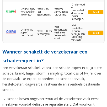
Onderhoud
en
Online, app,
Vaak €100
Vaak via
bandenleeftij
WhatsApp of
per
aanvullende
Bekijk
d kunnen
telefonisch.
gebeurtenis.
uitrusting.
zwaar
meewegen.
Niet
Vast
herstellen
Online, via
gemonteerd
Vaak €90 per
binnen
app of
vaak mee,
Bekijk
schadegeval.
termijn kan
hulpdienst.
inventaris
uitkering
apart.
verlagen.
Wanneer schakelt de verzekeraar een
schade-expert in?
Een verzekeraar schakelt vooral een schade-expert in bij grotere
schade, brand, hagel, storm, aanrijding, total loss of twijfel over
de oorzaak. De expert beoordeelt de schadeoorzaak,
herstelkosten, dagwaarde, restwaarde en eventuele bestaande
schade.
Bij schade boven ongeveer €500 wil de verzekeraar vaak eerst
meekijken voordat definitieve reparatie start. Dat voorkomt