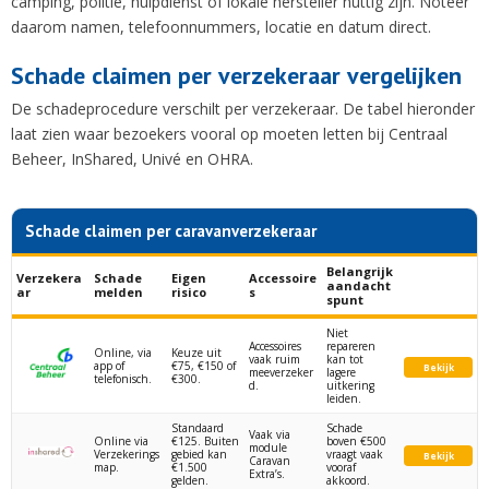
camping, politie, hulpdienst of lokale hersteller nuttig zijn. Noteer
daarom namen, telefoonnummers, locatie en datum direct.
Schade claimen per verzekeraar vergelijken
De schadeprocedure verschilt per verzekeraar. De tabel hieronder
laat zien waar bezoekers vooral op moeten letten bij Centraal
Beheer, InShared, Univé en OHRA.
Schade claimen per caravanverzekeraar
Belangrijk
Verzekera
Schade
Eigen
Accessoire
aandacht
ar
melden
risico
s
spunt
Niet
Accessoires
repareren
Online, via
Keuze uit
vaak ruim
kan tot
app of
€75, €150 of
Bekijk
meeverzeker
lagere
telefonisch.
€300.
d.
uitkering
leiden.
Standaard
Schade
Vaak via
Online via
€125. Buiten
boven €500
module
Verzekerings
gebied kan
vraagt vaak
Bekijk
Caravan
map.
€1.500
vooraf
Extra’s.
gelden.
akkoord.