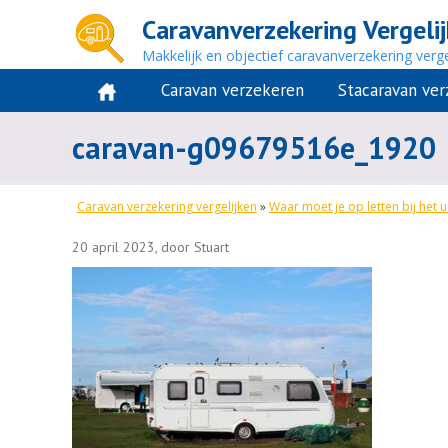
Caravanverzekering Vergeli
Makkelijk en objectief caravanverzekering verge
Caravan verzekeren
Stacaravan ve
caravan-g09679516e_1920
Caravan verzekering vergelijken
»
Waar moet je op letten bij het u
20 april 2023, door Stuart