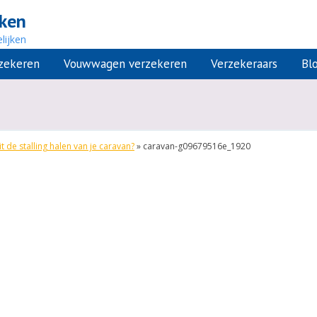
jken
lijken
rzekeren
Vouwwagen verzekeren
Verzekeraars
Bl
it de stalling halen van je caravan?
»
caravan-g09679516e_1920